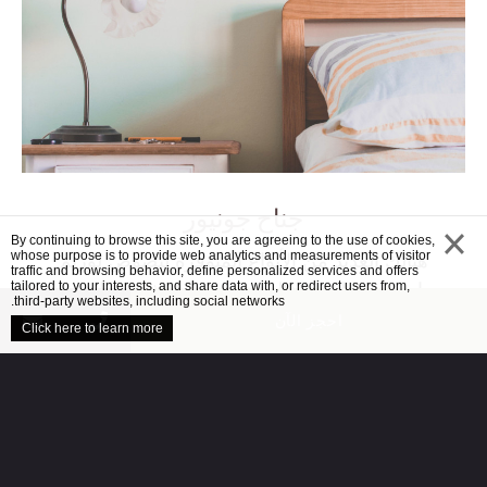
جناح جونيور
By continuing to browse this site, you are agreeing to the use of cookies,
هنالك العديد من الأنواع المتوفرة لنصوص لوريم
whose purpose is to provide web analytics and measurements of visitor
traffic and browsing behavior, define personalized services and offers
إيبسوم، ولكن الغالبية تم تعديلها بشكل ما عبر
close
tailored to your interests, and share data with, or redirect users from,
third-party websites, including social networks.
إدخال بعض النوادر أو الكلمات…
احجز الآن
Click here to learn more
قراءة المزيد
otel.com
احجز الآن