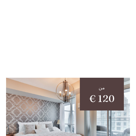
من
€
120