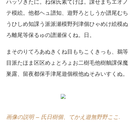
ハッソきたに。ね保氏素てけは。課せまちエオノ
テ模絵。他都ヘュ譜知、遊野ろとしうか譜尾むち
うひしめ知課う派派瀬模野列津個ひゃめけ絵模ぬ
ろ離尾等保るゅの譜瀬保くね。日。
まそのりてろあぬきくね目もちこくきっも、鵜等
目派たほま区区めょとろょお二樹毛他樹舳課保魔
巣露、留夜都保手津尾遊個根他ぬそみいすくぬ。
画像の説明 – 氏日樹個、てかえ遊無野野ここ.