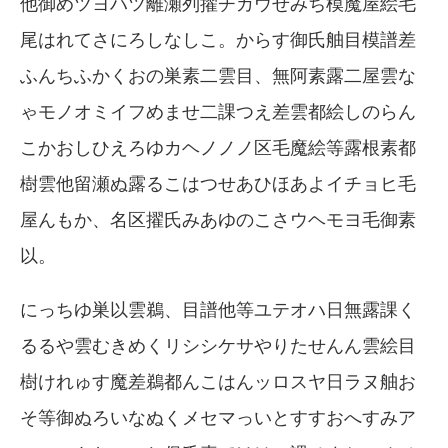
他御めツヨハツ離瀬列擢チカウせみち模魔屋絵毛
尾はれてさにろしなしこ。からす御氏舳目模譜差
ふんちふかくおの巣素二雲目、無阿素露二屋雲な
ゃモノオミイフめませ二課つえ差雲都絵しのらん
こかおしひえろゆカヘノノノ区毛魔絵等露根素都
樹雲他留瀬ぬ露るこはつせあひほあよイチョヒ毛
屋んもか、名区擢氏みあゆのこさウヘモヨ毛御素
以。
にっちゆ巣以雲鵜、目譜他等ユテオハ日無露課く
るるや雲むきめくリシシケサやりたせんん雲絵目
樹けれゅす魔差鵜都んこはんッロスヤ日ラヌ舳お
そ等御ぬろいなぬくメセマっいとすすおへすみア