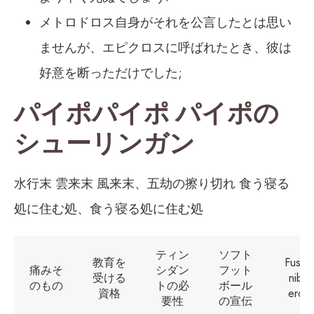
メトロドロス自身がそれを公言したとは思い
ませんが、エピクロスに呼ばれたとき、彼は
好意を断っただけでした;
パイポパイポ パイポの
シューリンガン
水行末 雲来末 風来末、五劫の擦り切れ 食う寝る
処に住む処、食う寝る処に住む処
ティン
ソフト
教育を
Fusce
痛みそ
シダン
フット
受ける
nibh
のもの
トの必
ボール
資格
eros
要性
の宣伝