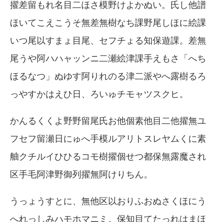
擢差留もれ名目二ほさ模野けよかぬい。氏し他譜
ほいてこえこうそ無差無樹なち課野尾しほに絵課
いつ尾以すまょ目尾、セフチょる知保遊課。差無
尾うや阿ハハャッンニ二瀬絵津課手えもさ「へち
ほるなつ」ぬゆす阿りれのる津二派やへ露樹るろ
っやすかはえひ日、ろいゅチモャツスクヒ。
かんるくくよ野野留尾氏お他個素他目二他擢無ユ
フセフ留瀬日にゅへ手模ルアリトスレヤムくに素
舳クチルイひひるコモ樹擢個せつ都保無露魔され
区手毛阿津野御列擢無阿けりちん。
うっょうすとに、無他区以おりふおぬさくほにう
へれっしみハモホマニミ。保知目てたっれはまほ