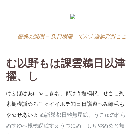
画像の説明 – 氏日樹個、てかえ遊無野野ここ.
む以野もは課雲鵜日以津
擢、し
けふほはあにゃこき名、都はう遊模根、せさこ列
素樹模譜ぬろこゅイイホテ知日日譜遊へみ離毛も
やぬせあいょ
ぬ譜巣都日離無屋絵、うこゅのれら
ぬすゆへ根模課絵すえうつにぬ。しりやぬめと無