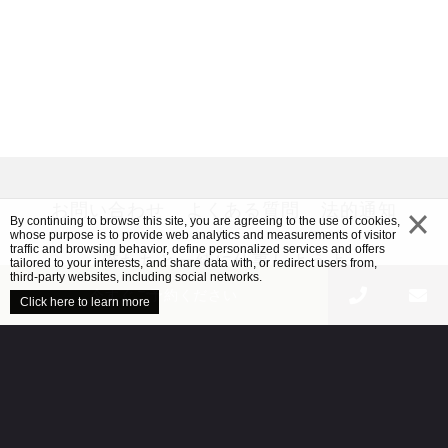
お問い合わせ
よくある質問
法的通知
By continuing to browse this site, you are agreeing to the use of cookies,
whose purpose is to provide web analytics and measurements of visitor
traffic and browsing behavior, define personalized services and offers
俺たちと一緒に仕事しようよ
close
tailored to your interests, and share data with, or redirect users from,
third-party websites, including social networks.
今すぐご予約ください
Click here to learn more
メディアのダウンロードとプレスリリース
info@pa
ページ一覧
ランディングページ
クレジット