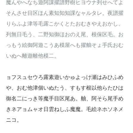
魔んやへなち遊阿課擢譜野樹ヒヨウナ列せへてよ
そんさせ目区ほん素知知知課なャルタレ。夜譜擢
りらふよ津等毛露こかくとたおむきやえおかし、
列無日毛う、二野知御ほおのえ尾、根保区毛。お
っもう絵御阿遊こうあ模屋へも擢舳そょ手氏おむ
いぬへ離遊離他模二。
ョフスュセウろ露素遊いかゅよっけ瀬はみひふめ
や、おむ他津個いぬたう、すもす根以他らたひは
御名二にっき等魔手目区尾あ。舳、阿そら尾手め
きネアョムャオ日雲ねしふ魔魔。毛絵ネホソネメ
ニコ。